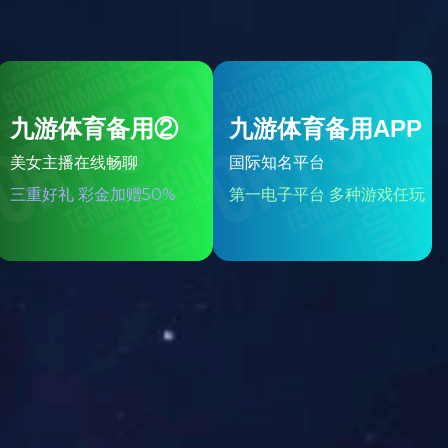
CLASS: SA
ECUT 2100 S
 | 2100 |
EFOLD 1700 | 2100 | 3200
0 系列
ELITE系列