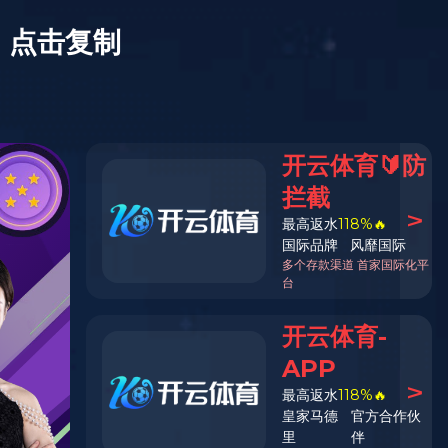
021-59502451
Language