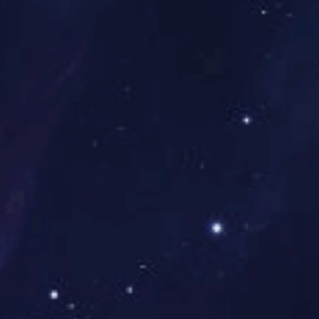
e-BREAK
e-PAL
EFOIL 1050 E
EFOIL 10