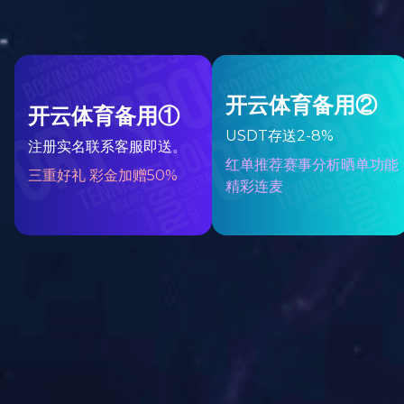
全自动模切机
1650 ELITE SAL
ECUT 1650 ELITE SL
全自动糊箱机
EFOLD 1350 | 1450 系列