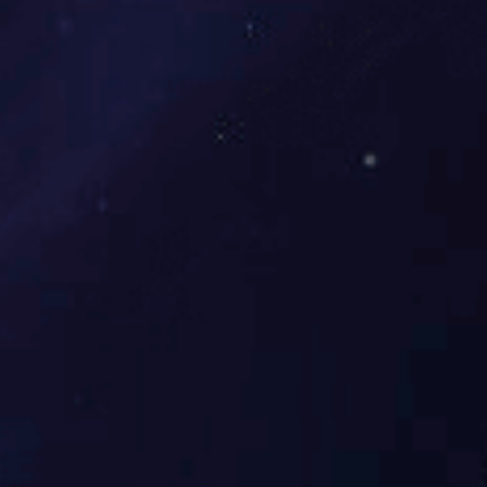
ABOUT US
关于我们