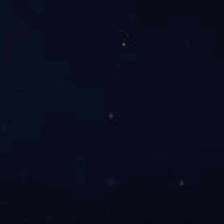
ERNA）
年，拥有丰富的设计、制造经验,产品包括全自动瓦楞纸
机、全自动糊盒机、糊箱机及周边设备等印刷包装后
全的系列产品。
加入包装印后设备企业—瑞士博斯特集团(BOBST)，成
博斯特合作合力、共创新业。
景机械科技有限公司加入旭恒精工,正式成立上海旭恒精工
,宏景机械与旭恒精工并肩作战、协作共赢。