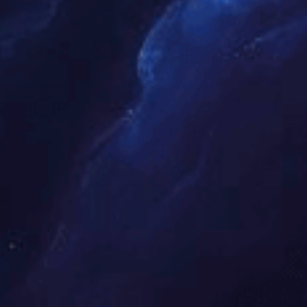
系列
OUR SERVICE
九游在线登录官网