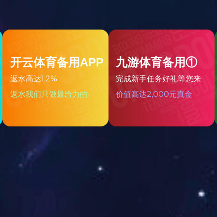
正反手双机组合平压平模切工
ECUT 2100 ELITE 
作站
EFOLD 1350 | 1450 ELITE系
EFOLD 1500 | 1700
列
2800 | 320